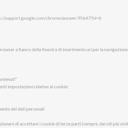
s://support.google.com/chrome/answer/95647?hl=it
rowser a fianco della finestra di inserimento url per la navigazione
ontenuti“
nti impostazioni relative ai cookie:
ento dei dati personali
onare di accettare i cookie di terze parti (sempre, dai siti più visi