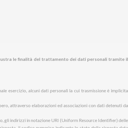
ra le finalità del trattamento dei dati personali tramite il
e esercizio, alcuni dati personali la cui trasmissione è implicita
bbero, attraverso elaborazioni ed associazioni con dati detenuti da
o, gli indirizzi in notazione URI (Uniform Resource Identifier) delle
n risposta, il codice numerico indicante lo stato della risposta data