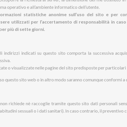
stema operativo e all’ambiente informatico dell’utente.
nformazioni statistiche anonime sull’uso del sito e per c
e utilizzati per l’accertamento di responsabilità in caso di
er più di sette giorni.
gli indirizzi indicati su questo sito comporta la successiva acqui
ssiva.
e o visualizzate nelle pagine del sito predisposte per particolari s
raverso questo sito web o in altro modo saranno comunque conformi
.
non richiede nè raccoglie tramite questo sito dati personali sens
e abitudini sessuali o i dati sanitari). In caso contrario, il preventiv