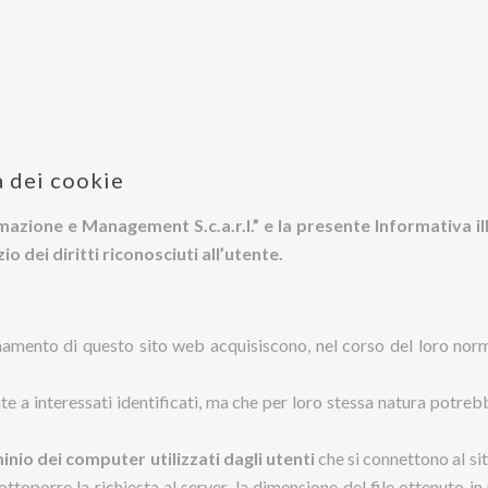
a dei cookie
ne e Management S.c.a.r.l.” e la presente Informativa illust
io dei diritti riconosciuti all’utente.
amento di questo sito web acquisiscono, nel corso del loro normal
te a interessati identificati, ma che per loro stessa natura potre
ominio dei computer utilizzati dagli utenti
che si connettono al sit
 sottoporre la richiesta al server, la dimensione del file ottenuto i